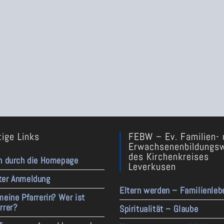
ige Links
FEBW – Ev. Familien- 
Erwachsenenbildungs
des Kirchenkreises
n durch die Homepage
Leverkusen
ter Anmeldung
Eltern werden – Familienleb
meine Pfarrerin? Wer ist
rrer?
Spiritualität – Glaube