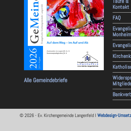
Taufe &
Kontakt
FAQ
Evangel
Monhei
Evangeli
Kirchenk
Katholis
Widerspr
Alle Gemeindebriefe
Mitglie
Bankver
© 2026 - Ev. Kirchengemeinde Langenfeld I
Webdesign-Umsetz