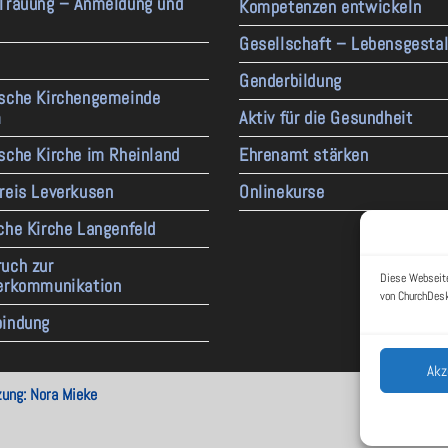
 Trauung – Anmeldung und
Kompetenzen entwickeln
Gesellschaft – Lebensgesta
Genderbildung
ische Kirchengemeinde
m
Aktiv für die Gesundheit
sche Kirche im Rheinland
Ehrenamt stärken
reis Leverkusen
Onlinekurse
che Kirche Langenfeld
uch zur
Diese Webseite
derkommunikation
von ChurchDesk
bindung
Akz
ung: Nora Mieke
Rückblic