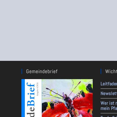
Gemeindebrief
Wicht
Leitfade
Newslet
Wer ist 
mein Pfa