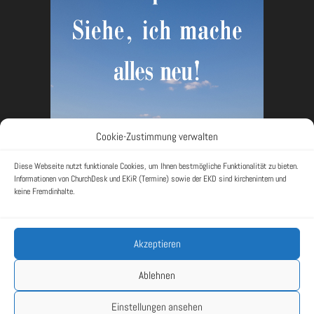
Cookie-Zustimmung verwalten
Diese Webseite nutzt funktionale Cookies, um Ihnen bestmögliche Funktionalität zu bieten.
Informationen von ChurchDesk und EKiR (Termine) sowie der EKD sind kirchenintern und
keine Fremdinhalte.
Akzeptieren
Rückblick
Impressum
Datenschutzerklärung
Ablehnen
Cookie-Richtlinie (EU)
Einstellungen ansehen
© 2026 - Ev. Kirchengemeinde Langenfeld I
Webdesign-Umsetzung: