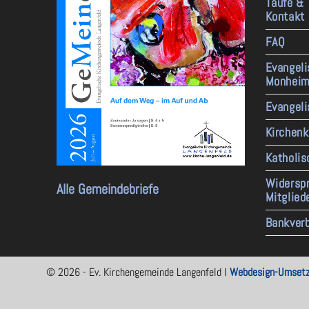
Taufe &
Kontakt
FAQ
Evangel
Monhei
Evangeli
Kirchenk
Katholis
Widerspr
Alle Gemeindebriefe
Mitglie
Bankver
© 2026 - Ev. Kirchengemeinde Langenfeld I
Webdesign-Umsetz