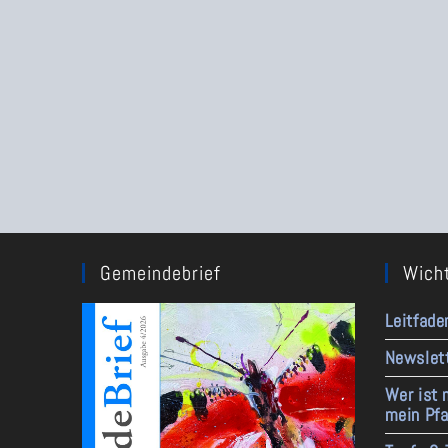
Gemeindebrief
Wicht
Leitfade
Newslet
Wer ist 
mein Pfa