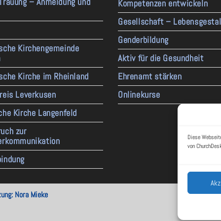
 Trauung – Anmeldung und
Kompetenzen entwickeln
Gesellschaft – Lebensgesta
Genderbildung
ische Kirchengemeinde
m
Aktiv für die Gesundheit
sche Kirche im Rheinland
Ehrenamt stärken
reis Leverkusen
Onlinekurse
che Kirche Langenfeld
uch zur
Diese Webseite
derkommunikation
von ChurchDesk
bindung
Akz
ung: Nora Mieke
Rückblic