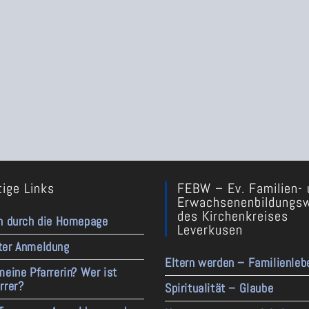
ige Links
FEBW – Ev. Familien- 
Erwachsenenbildungs
des Kirchenkreises
n durch die Homepage
Leverkusen
ter Anmeldung
Eltern werden – Familienleb
meine Pfarrerin? Wer ist
rrer?
Spiritualität – Glaube