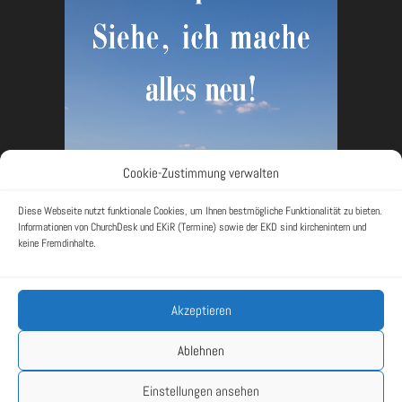
Cookie-Zustimmung verwalten
Diese Webseite nutzt funktionale Cookies, um Ihnen bestmögliche Funktionalität zu bieten.
Informationen von ChurchDesk und EKiR (Termine) sowie der EKD sind kirchenintern und
keine Fremdinhalte.
Akzeptieren
Rückblick
Impressum
Datenschutzerklärung
Ablehnen
Cookie-Richtlinie (EU)
Einstellungen ansehen
© 2026 - Ev. Kirchengemeinde Langenfeld I
Webdesign-Umsetzung: