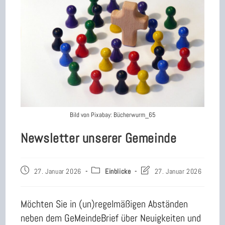
Bild von Pixabay: Bücherwurm_65
Newsletter unserer Gemeinde
Beitrag
Beitrags-
Beitrag
27. Januar 2026
Einblicke
27. Januar 2026
veröffentlicht:
Kategorie:
zuletzt
geändert
am:
Möchten Sie in (un)regelmäßigen Abständen
neben dem GeMeindeBrief über Neuigkeiten und