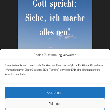
Cookie-Zustimmung verwalten
Diese Webseite nutzt funktionale Cookies, um Ihnen bestmögliche Funktionalität zu bieten.
Informationen von ChurchDesk und EKiR (Termine) sowie der EKD sind kirchenintern und
keine Fremdinhalte.
Akzeptieren
Rückblick
Impressum
Datenschutzerklärung
Ablehnen
Cookie-Richtlinie (EU)