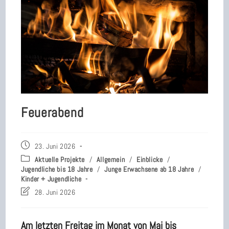
Feuerabend
Beitrag
23. Juni 2026
veröffentlicht:
Beitrags-
Aktuelle Projekte
/
Allgemein
/
Einblicke
/
Kategorie:
Jugendliche bis 18 Jahre
/
Junge Erwachsene ab 18 Jahre
/
Kinder + Jugendliche
Beitrag
28. Juni 2026
zuletzt
geändert
am:
Am letzten Freitag im Monat von Mai bis